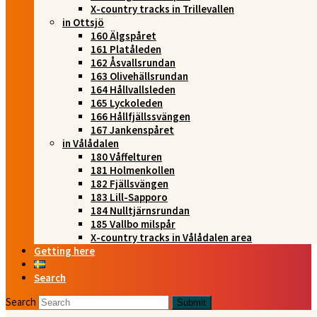
X-country tracks in Trillevallen
in Ottsjö
160 Älgspåret
161 Platåleden
162 Åsvallsrundan
163 Olivehällsrundan
164 Hållvallsleden
165 Lyckoleden
166 Hållfjällssvängen
167 Jankenspåret
in Vålådalen
180 Våffelturen
181 Holmenkollen
182 Fjällsvängen
183 Lill-Sapporo
184 Nulltjärnsrundan
185 Vallbo milspår
X-country tracks in Vålådalen area
Getting here
Search
Search
Submit