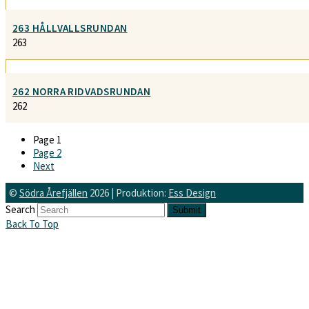
263 HÅLLVALLSRUNDAN
263
262 NORRA RIDVADSRUNDAN
262
Page
1
Page
2
Next
©
Södra Årefjällen
2026 | Produktion:
Ess Design
Search
Submit
Back To Top