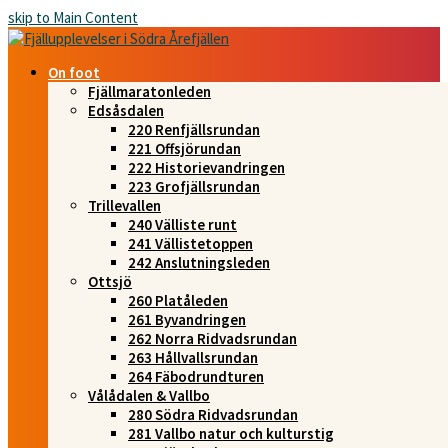
skip to Main Content
On foot
Fjällmaratonleden
Edsåsdalen
220 Renfjällsrundan
221 Offsjörundan
222 Historievandringen
223 Grofjällsrundan
Trillevallen
240 Välliste runt
241 Vällistetoppen
242 Anslutningsleden
Ottsjö
260 Platåleden
261 Byvandringen
262 Norra Ridvadsrundan
263 Hållvallsrundan
264 Fäbodrundturen
Vålådalen & Vallbo
280 Södra Ridvadsrundan
281 Vallbo natur och kulturstig