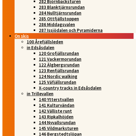
282 Björnbacksturen
283 Blanktjärnsrundan
284 Nulltjärnsrundan
285 Ottfjällstoppen
286 Middagsvalen
287 Issjödalen och Pyramiderna
On skis
100 Årefjällsleden
in Edsåsdalen
120 Grofjällsrundan
121 Vackermorundan
122 Älgbergsrundan
123 Renfjällsrundan
124 Nordic walking
125 Väfjällsrundan
X-country tracks in Edsåsdalen
in Trillevallen
140 Ytterstvallen
141 Kulturvändan
142 Välliste runt
143 Ripkalhöjden
144 Nyvallsrundan
145 Vildmarksturen
146 Bergstedtslöpan