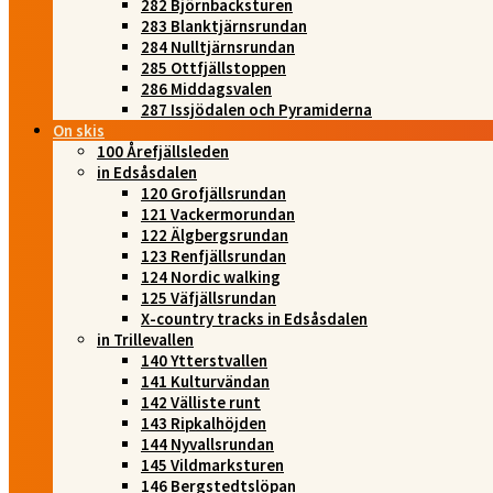
282 Björnbacksturen
283 Blanktjärnsrundan
284 Nulltjärnsrundan
285 Ottfjällstoppen
286 Middagsvalen
287 Issjödalen och Pyramiderna
On skis
100 Årefjällsleden
in Edsåsdalen
120 Grofjällsrundan
121 Vackermorundan
122 Älgbergsrundan
123 Renfjällsrundan
124 Nordic walking
125 Väfjällsrundan
X-country tracks in Edsåsdalen
in Trillevallen
140 Ytterstvallen
141 Kulturvändan
142 Välliste runt
143 Ripkalhöjden
144 Nyvallsrundan
145 Vildmarksturen
146 Bergstedtslöpan