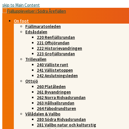
skip to Main Content
On foot
Fjällmaratonleden
Edsåsdalen
220 Renfjällsrundan
221 Offsjörundan
222 Historievandringen
223 Grofjällsrundan
Trillevallen
240 Välliste runt
241 Vällistetoppen
242 Anslutningsleden
Ottsjö
260 Platåleden
261 Byvandringen
262 Norra Ridvadsrundan
263 Hållvallsrundan
264 Fäbodrundturen
Vålådalen & Vallbo
280 Södra Ridvadsrundan
281 Vallbo natur och kulturstig