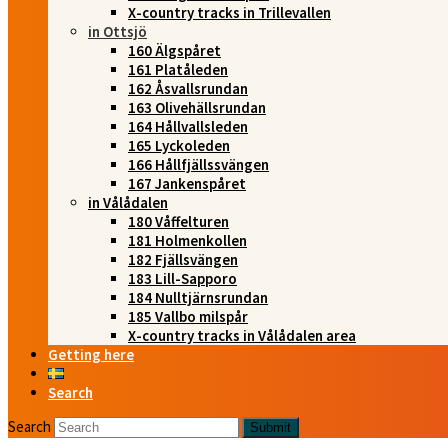
X-country tracks in Trillevallen
in Ottsjö
160 Älgspåret
161 Platåleden
162 Åsvallsrundan
163 Olivehällsrundan
164 Hållvallsleden
165 Lyckoleden
166 Hållfjällssvängen
167 Jankenspåret
in Vålådalen
180 Våffelturen
181 Holmenkollen
182 Fjällsvängen
183 Lill-Sapporo
184 Nulltjärnsrundan
185 Vallbo milspår
X-country tracks in Vålådalen area
Getting here
Search
Search
Submit