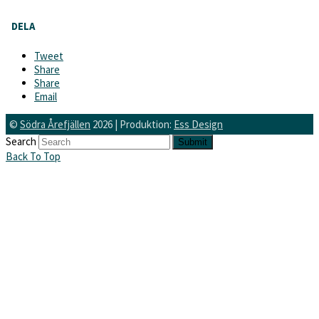
DELA
Tweet
Share
Share
Email
©
Södra Årefjällen
2026 | Produktion:
Ess Design
Search
Submit
Back To Top