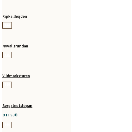
Ripkallhöjden
144
Nyvallsrundan
145
Vildmarksturen
146
Bergstedtslöpan
OTTSJÖ
160