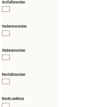
Grofjällsrundan
121
Vackermorundan
122
Älgbergsrundan
123
Renfjällsrundan
124
Nordic walking
125