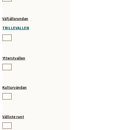
Väfjällsrundan
TRILLEVALLEN
140
Ytterstvallen
141
Kulturvändan
142
Välliste runt
143