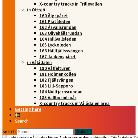
X-country tracks in Trillevallen
in Ottsjö
160 Älgspåret
161 Platåleden
162 Åsvallsrundan
163 Olivehällsrundan
164 Hållvallsleden
165 Lyckoleden
166 Hållfjällssvängen
167 Jankenspåret
in Vålådalen
180 Våffelturen
181 Holmenkollen
182 Fjällsvängen
183 Lill-Sapporo
184 Nulltjärnsrundan
185 Vallbo milspår
X-country tracks in Vålådalen area
Getting here
Search
Search
Submit