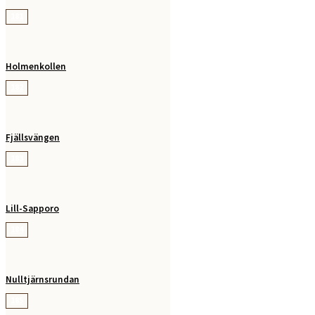
181
Holmenkollen
182
Fjällsvängen
183
Lill-Sapporo
184
Nulltjärnsrundan
185