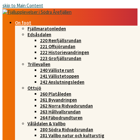
skip to Main Content
On foot
Fjällmaratonleden
Edsåsdalen
220 Renfjällsrundan
221 Offsjörundan
222 Historievandringen
223 Grofjällsrundan
Trillevallen
240 Välliste runt
241 Vällistetoppen
242 Anslutningsleden
Ottsjö
260 Platåleden
261 Byvandringen
262 Norra Ridvadsrundan
263 Hållvallsrundan
264 Fäbodrundturen
Vålådalen & Vallbo
280 Södra Ridvadsrundan
281 Vallbo natur och kulturstig