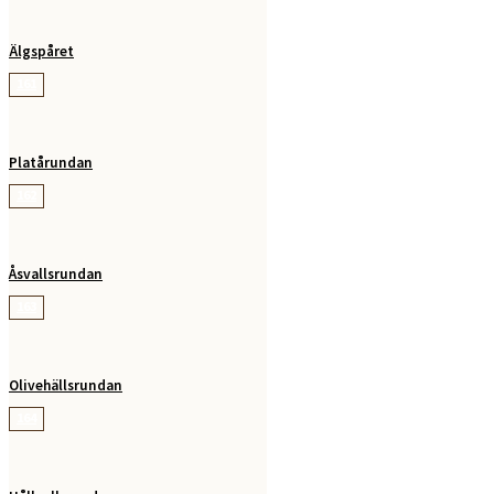
Älgspåret
161
Platårundan
162
Åsvallsrundan
163
Olivehällsrundan
164