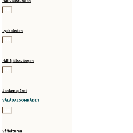
Hållvallsrundan
165
Lyckoleden
166
Hållfjällssvängen
167
Jankenspåret
VÅLÅDALSOMRÅDET
180
Våffelturen