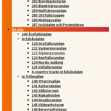
282 Björnbacksturen
283 Blanktjärnsrundan
284 Nulltjärnsrundan
285 Ottfjällstoppen
286 Middagsvalen
287 Issjödalen och Pyramiderna
On skis
100 Årefjällsleden
in Edsåsdalen
120 Grofjällsrundan
121 Vackermorundan
122 Älgbergsrundan
123 Renfjällsrundan
124 Nordic walking
125 Väfjällsrundan
X-country tracks in Edsåsdalen
in Trillevallen
140 Ytterstvallen
141 Kulturvändan
142 Välliste runt
143 Ripkalhöjden
144 Nyvallsrundan
145 Vildmarksturen
146 Bergstedtslöpan