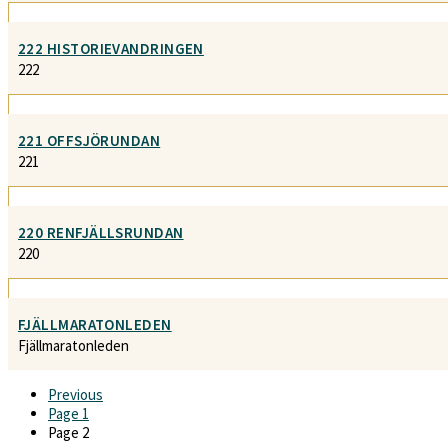
222 HISTORIEVANDRINGEN
222
221 OFFSJÖRUNDAN
221
220 RENFJÄLLSRUNDAN
220
FJÄLLMARATONLEDEN
Fjällmaratonleden
Previous
Page
1
Page
2