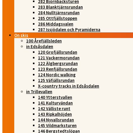
282 Björnbacksturen
283 Blanktjärnsrundan
284 Nulltjärnsrundan
285 Ottfjällstoppen
286 Middagsvalen
287 Issjödalen och Pyramiderna
On skis
100 Årefjällsleden
in Edsåsdalen
120 Grofjällsrundan
121 Vackermorundan
122 Älgbergsrundan
123 Renfjällsrundan
124 Nordic walking
125 Väfjällsrundan
X-country tracks in Edsåsdalen
in Trillevallen
140 Ytterstvallen
141 Kulturvändan
142 Välliste runt
143 Ripkalhöjden
144 Nyvallsrundan
145 Vildmarksturen
146 Bergstedtslöpan