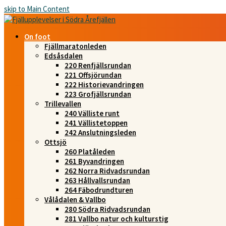
skip to Main Content
On foot
Fjällmaratonleden
Edsåsdalen
220 Renfjällsrundan
221 Offsjörundan
222 Historievandringen
223 Grofjällsrundan
Trillevallen
240 Välliste runt
241 Vällistetoppen
242 Anslutningsleden
Ottsjö
260 Platåleden
261 Byvandringen
262 Norra Ridvadsrundan
263 Hållvallsrundan
264 Fäbodrundturen
Vålådalen & Vallbo
280 Södra Ridvadsrundan
281 Vallbo natur och kulturstig