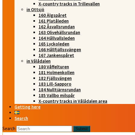
X-country tracks in Trillevallen
in Ottsjö
160 Älgspåret
161 Platåleden
162 Åsvallsrundan
163 Olivehällsrundan
164 Hållvallsleden
165 Lyckoleden
166 Hållfjällssvängen
167 Jankenspåret
in Vålådalen
180 Våffelturen
181 Holmenkollen
182 Fjällsvängen
183 Lill-Sapporo
184 Nulltjärnsrundan
185 Vallbo milspår
X-country tracks in Vålådalen area
Getting here
Search
Search
Submit