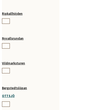
Ripkallhöjden
144
Nyvallsrundan
145
Vildmarksturen
146
Bergstedtslöpan
OTTSJÖ
160