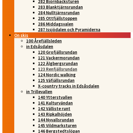
282 Björnbacksturen
283 Blanktjärnsrundan
284 Nulltjärnsrundan
285 Ottfjällstoppen
286 Middagsvalen
287 Issjödalen och Pyramiderna
On skis
100 Årefjällsleden
in Edsåsdalen
120 Grofjällsrundan
121 Vackermorundan
122 Älgbergsrundan
123 Renfjällsrundan
124 Nordic walking
125 Väfjällsrundan
X-country tracks in Edsåsdalen
in Trillevallen
140 Ytterstvallen
141 Kulturvändan
142 Välliste runt
143 Ripkalhöjden
144 Nyvallsrundan
145 Vildmarksturen
146 Bergstedtslöpan