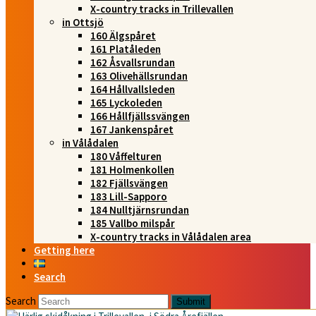
X-country tracks in Trillevallen
in Ottsjö
160 Älgspåret
161 Platåleden
162 Åsvallsrundan
163 Olivehällsrundan
164 Hållvallsleden
165 Lyckoleden
166 Hållfjällssvängen
167 Jankenspåret
in Vålådalen
180 Våffelturen
181 Holmenkollen
182 Fjällsvängen
183 Lill-Sapporo
184 Nulltjärnsrundan
185 Vallbo milspår
X-country tracks in Vålådalen area
Getting here
Search
Search
Submit