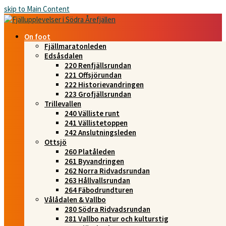
skip to Main Content
On foot
Fjällmaratonleden
Edsåsdalen
220 Renfjällsrundan
221 Offsjörundan
222 Historievandringen
223 Grofjällsrundan
Trillevallen
240 Välliste runt
241 Vällistetoppen
242 Anslutningsleden
Ottsjö
260 Platåleden
261 Byvandringen
262 Norra Ridvadsrundan
263 Hållvallsrundan
264 Fäbodrundturen
Vålådalen & Vallbo
280 Södra Ridvadsrundan
281 Vallbo natur och kulturstig