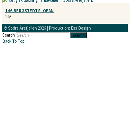
146 BERGSTEDTSLÖPAN
146
©
Södra Årefjällen
2026 | Produktion:
Ess Design
Search
Submit
Back To Top