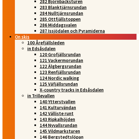
282 Björnbacksturen
283 Blanktjärnsrundan
284 Nulltjärnsrundan
285 Ottfjällstoppen
286 Middagsvalen
287 Issjödalen och Pyramiderna
On skis
100 Årefjällsleden
in Edsåsdalen
120 Grofjällsrundan
121 Vackermorundan
122 Älgbergsrundan
123 Renfjällsrundan
124 Nordic walking
125 Väfjällsrundan
X-country tracks in Edsåsdalen
in Trillevallen
140 Ytterstvallen
141 Kulturvändan
142 Välliste runt
143 Ripkalhöjden
144 Nyvallsrundan
145 Vildmarksturen
146 Bergstedtslöpan