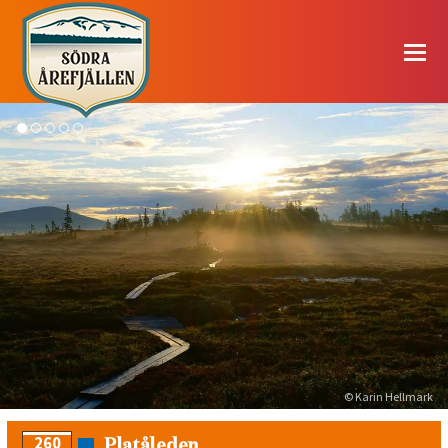
© Karin Hellmark
Platåleden
260