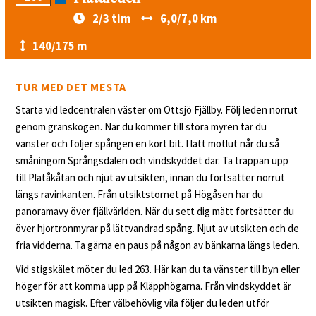
2/3 tim
6,0/7,0 km
140/175 m
TUR MED DET MESTA
Starta vid ledcentralen väster om Ottsjö Fjällby. Följ leden norrut
genom granskogen. När du kommer till stora myren tar du
vänster och följer spången en kort bit. I lätt motlut når du så
småningom Språngsdalen och vindskyddet där. Ta trappan upp
till Platåkåtan och njut av utsikten, innan du fortsätter norrut
längs ravinkanten. Från utsiktstornet på Högåsen har du
panoramavy över fjällvärlden. När du sett dig mätt fortsätter du
över hjortronmyrar på lättvandrad spång. Njut av utsikten och de
fria vidderna. Ta gärna en paus på någon av bänkarna längs leden.
Vid stigskälet möter du led 263. Här kan du ta vänster till byn eller
höger för att komma upp på Kläpphögarna. Från vindskyddet är
utsikten magisk. Efter välbehövlig vila följer du leden utför