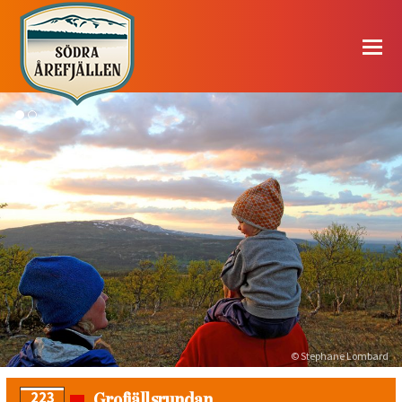
© Stephane Lombard
Grofjällsrundan
223