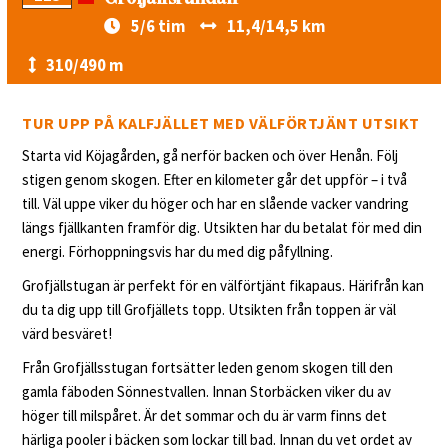
5/6 tim
11,4/14,5 km
310/490 m
TUR UPP PÅ KALFJÄLLET MED VÄLFÖRTJÄNT UTSIKT
Starta vid Köjagården, gå nerför backen och över Henån. Följ
stigen genom skogen. Efter en kilometer går det uppför – i två
till. Väl uppe viker du höger och har en slående vacker vandring
längs fjällkanten framför dig. Utsikten har du betalat för med din
energi. Förhoppningsvis har du med dig påfyllning.
Grofjällstugan är perfekt för en välförtjänt fikapaus. Härifrån kan
du ta dig upp till Grofjällets topp. Utsikten från toppen är väl
värd besväret!
Från Grofjällsstugan fortsätter leden genom skogen till den
gamla fäboden Sönnestvallen. Innan Storbäcken viker du av
höger till milspåret. Är det sommar och du är varm finns det
härliga pooler i bäcken som lockar till bad. Innan du vet ordet av