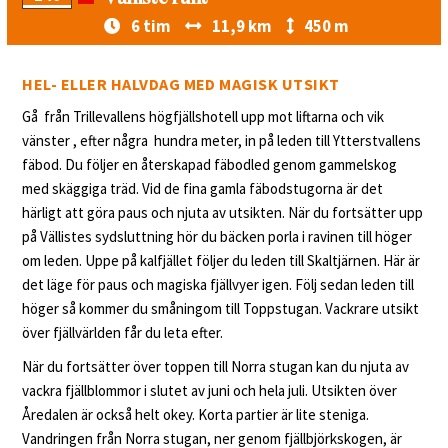
6 tim
11,9 km
450 m
HEL- ELLER HALVDAG MED MAGISK UTSIKT
Gå från Trillevallens högfjällshotell upp mot liftarna och vik
vänster , efter några hundra meter, in på leden till Ytterstvallens
fäbod. Du följer en återskapad fäbodled genom gammelskog
med skäggiga träd. Vid de fina gamla fäbodstugorna är det
härligt att göra paus och njuta av utsikten. När du fortsätter upp
på Vällistes sydsluttning hör du bäcken porla i ravinen till höger
om leden. Uppe på kalfjället följer du leden till Skaltjärnen. Här är
det läge för paus och magiska fjällvyer igen. Följ sedan leden till
höger så kommer du småningom till Toppstugan. Vackrare utsikt
över fjällvärlden får du leta efter.
När du fortsätter över toppen till Norra stugan kan du njuta av
vackra fjällblommor i slutet av juni och hela juli. Utsikten över
Åredalen är också helt okey. Korta partier är lite steniga.
Vandringen från Norra stugan, ner genom fjällbjörkskogen, är