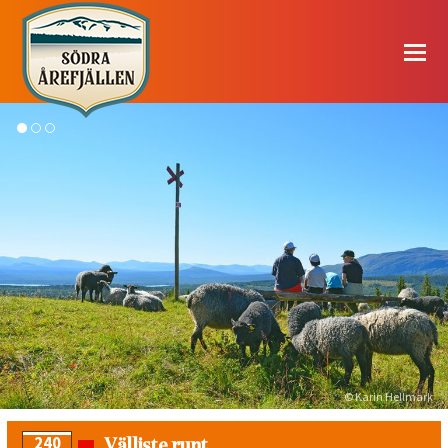
© Karin Hellmark
Välliste runt
240