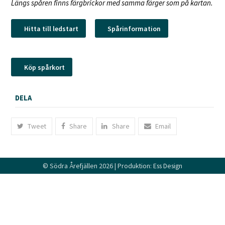
Längs spåren finns färgbrickor med samma färger som på kartan.
Hitta till ledstart
Spårinformation
Köp spårkort
DELA
Tweet
Share
Share
Email
©
Södra Årefjällen
2026 | Produktion:
Ess Design