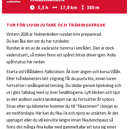
5,5 h
17,8 km
380 m
TUR FÖR LIVSNJUTARE OCH TRÄNINGSFREAK
Vintern 2026 är Holmenkollen-rundan inte preparerad.
Du kan åka den om du har turskidor.
Rundan är en av de vackraste turerna i området. Den är dock
väderutsatt, så risken finns att spåret bitvis driver igen. Kolla
spårstatus här nedan.
Starta vid Vålådalens Fjällstation. Åk över ängen och korsa Vålån.
Efter två kilometers lätt stigning får du pusta lite, innan turen
fortsätter i småkuperad terräng. Du skidar genom björkskog och
ut i gles tallskog med vy över Smällhögarna. Lyft blicken och njut
av det andlöst vackra landskapet när du fortsätter åt sydost.
Strax efter sju kilometer kommer du till ”fikastenen” i början av
en nedförslöpa. Här kan du fika i lä och njuta av utsikten. Är det
upptaget eller du vill köra lite längre innan fika/lunchpaus så
finns det många fina kullar med gammeltallar att luta sig emot