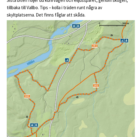
Sista biten följer du kurirvägen och elljusspåret, genom skogen,
tillbaka till Vallbo. Tips – kolla i träden runt några av
skyltplatserna. Det finns fåglar att skåda.