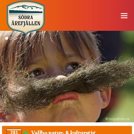
© taigaphoto.se
Vallbo natur- & kulturstig
281