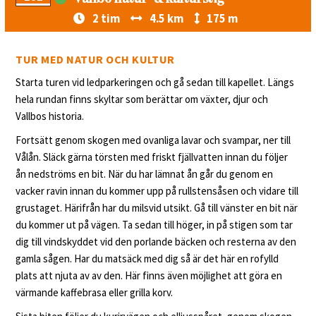
2 tim
4.5 km
175 m
TUR MED NATUR OCH KULTUR
Starta turen vid ledparkeringen och gå sedan till kapellet. Längs
hela rundan finns skyltar som berättar om växter, djur och
Vallbos historia.
Fortsätt genom skogen med ovanliga lavar och svampar, ner till
Vålån. Släck gärna törsten med friskt fjällvatten innan du följer
ån nedströms en bit. När du har lämnat ån går du genom en
vacker ravin innan du kommer upp på rullstensåsen och vidare till
grustaget. Härifrån har du milsvid utsikt. Gå till vänster en bit när
du kommer ut på vägen. Ta sedan till höger, in på stigen som tar
dig till vindskyddet vid den porlande bäcken och resterna av den
gamla sågen. Har du matsäck med dig så är det här en rofylld
plats att njuta av av den. Här finns även möjlighet att göra en
värmande kaffebrasa eller grilla korv.