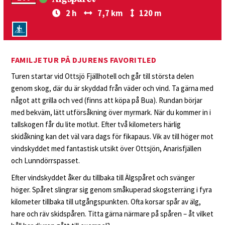
2 h
7,7 km
120 m
FAMILJETUR PÅ DJURENS FAVORITLED
Turen startar vid Ottsjö Fjällhotell och går till största delen
genom skog, där du är skyddad från väder och vind. Ta gärna med
något att grilla och ved (finns att köpa på Bua). Rundan börjar
med bekväm, lätt utförsåkning över myrmark. När du kommer in i
tallskogen får du lite motlut. Efter två kilometers härlig
skidåkning kan det väl vara dags för fikapaus. Vik av till höger mot
vindskyddet med fantastisk utsikt över Ottsjön, Anarisfjällen
och Lunndörrspasset.
Efter vindskyddet åker du tillbaka till Älgspåret och svänger
höger. Spåret slingrar sig genom småkuperad skogsterräng i fyra
kilometer tillbaka till utgångspunkten. Ofta korsar spår av älg,
hare och räv skidspåren. Titta gärna närmare på spåren – åt vilket