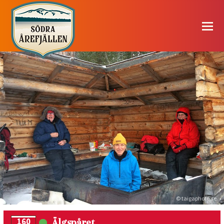
© taigaphoto.se
Älgspåret
160