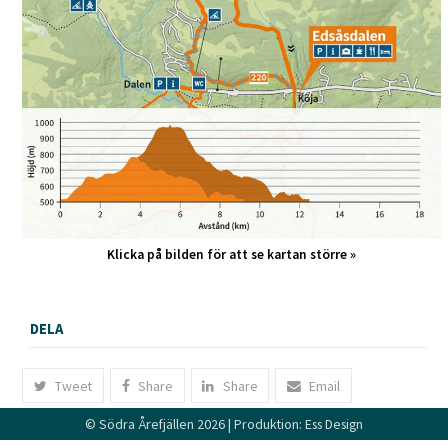
Klicka på bilden för att se kartan större »
DELA
Tweet
Share
Share
Email
©
Södra Årefjällen
2026 | Produktion:
Ess Design