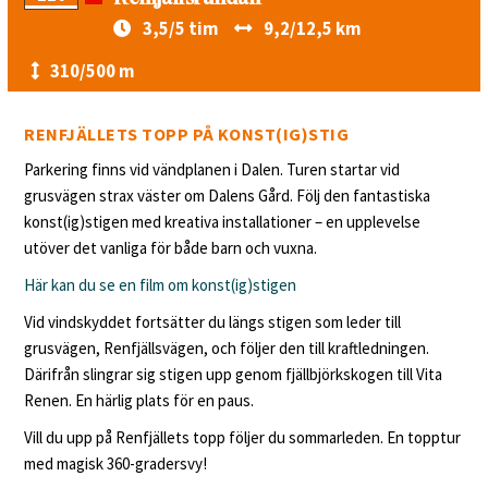
3,5/5 tim
9,2/12,5 km
310/500 m
RENFJÄLLETS TOPP PÅ KONST(IG)STIG
Parkering finns vid vändplanen i Dalen. Turen startar vid
grusvägen strax väster om Dalens Gård. Följ den fantastiska
konst(ig)stigen med kreativa installationer – en upplevelse
utöver det vanliga för både barn och vuxna.
Här kan du se en film om konst(ig)stigen
Vid vindskyddet fortsätter du längs stigen som leder till
grusvägen, Renfjällsvägen, och följer den till kraftledningen.
Därifrån slingrar sig stigen upp genom fjällbjörkskogen till Vita
Renen. En härlig plats för en paus.
Vill du upp på Renfjällets topp följer du sommarleden. En topptur
med magisk 360-gradersvy!