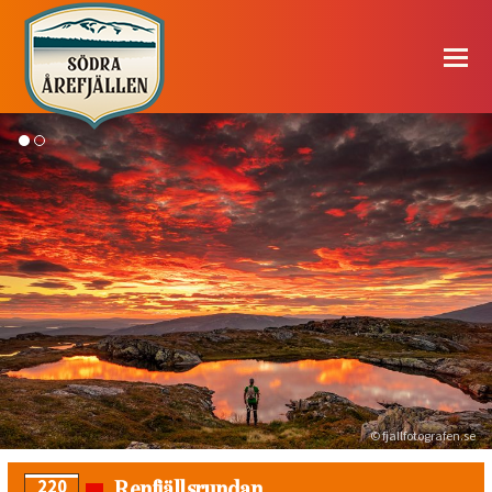
© fjallfotografen.se
Renfjällsrundan
220