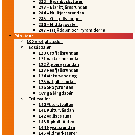
282 – Björnbacksturen
283 – Blanktjärnsrundan
284 – Nulltjärnsrundan
285 – Ottfjällstoppen
286 – Middagsvalen
287 – Issjödalen och Pyramiderna
På skidor
100 Årefjällsleden
i Edsåsdalen
120 Grofjällsrundan
121 Vackermorundan
122 Älgbergsrundan
123 Renfjällsrundan
124 Vintervandring
125 Väfjällsrundan
126 Skogsrundan
Övriga längdspår
i Trillevallen
140 Ytterstvallen
141 Kulturvändan
142 Välliste runt
143 Ripkallhöjden
144 Nyvallsrundan
145 Vildmarksturen