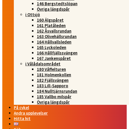
146 Bergstedtslöpan
Övriga längdspår
i Ottsjö
160 Älgspåret
161 Platåleden
162 Åsvallsrundan
163 Olivehällsrundan
164 Hållvallsleden
165 Lyckoleden
166 Hållfjällssvängen
167 Jankenspåret
i Vålådalsområdet
180 Våffelturen
181 Holmenkollen
182 Fjällsvängen
183 Lill-Sapporo
184 Nulltjärnsrundan
185 Vallbo milspår
Övriga längdspår
På cykel
Andra upplevelser
Hitta hit