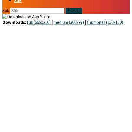
Sök
Sök
Submit
Downloads
:
full (665x216)
|
medium (300x97)
|
thumbnail (150x150)