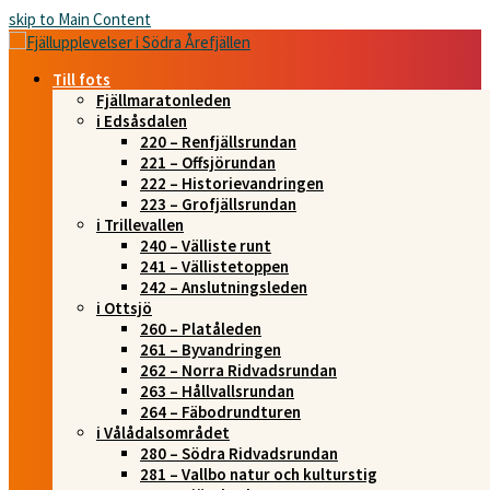
skip to Main Content
Till fots
Fjällmaratonleden
i Edsåsdalen
220 – Renfjällsrundan
221 – Offsjörundan
222 – Historievandringen
223 – Grofjällsrundan
i Trillevallen
240 – Välliste runt
241 – Vällistetoppen
242 – Anslutningsleden
i Ottsjö
260 – Platåleden
261 – Byvandringen
262 – Norra Ridvadsrundan
263 – Hållvallsrundan
264 – Fäbodrundturen
i Vålådalsområdet
280 – Södra Ridvadsrundan
281 – Vallbo natur och kulturstig