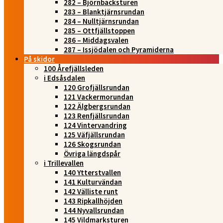
282 – Björnbacksturen
283 – Blanktjärnsrundan
284 – Nulltjärnsrundan
285 – Ottfjällstoppen
286 – Middagsvalen
287 – Issjödalen och Pyramiderna
På skidor
100 Årefjällsleden
i Edsåsdalen
120 Grofjällsrundan
121 Vackermorundan
122 Älgbergsrundan
123 Renfjällsrundan
124 Vintervandring
125 Väfjällsrundan
126 Skogsrundan
Övriga längdspår
i Trillevallen
140 Ytterstvallen
141 Kulturvändan
142 Välliste runt
143 Ripkallhöjden
144 Nyvallsrundan
145 Vildmarksturen