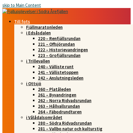
skip to Main Content
Till fots
Fjällmaratonleden
i Edsåsdalen
220 – Renfjällsrundan
221 – Offsjörundan
222 – Historievandringen
223 – Grofjällsrundan
i Trillevallen
240 – Välliste runt
241 – Vällistetoppen
242 – Anslutningsleden
i Ottsjö
260 – Platåleden
261 – Byvandringen
262 – Norra Ridvadsrundan
263 – Hållvallsrundan
264 – Fäbodrundturen
i Vålådalsområdet
280 – Södra Ridvadsrundan
281 – Vallbo natur och kulturstig