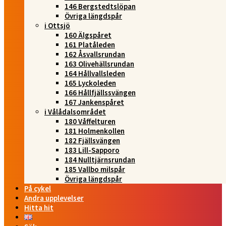
146 Bergstedtslöpan
Övriga längdspår
i Ottsjö
160 Älgspåret
161 Platåleden
162 Åsvallsrundan
163 Olivehällsrundan
164 Hållvallsleden
165 Lyckoleden
166 Hållfjällssvängen
167 Jankenspåret
i Vålådalsområdet
180 Våffelturen
181 Holmenkollen
182 Fjällsvängen
183 Lill-Sapporo
184 Nulltjärnsrundan
185 Vallbo milspår
Övriga längdspår
På cykel
Andra upplevelser
Hitta hit