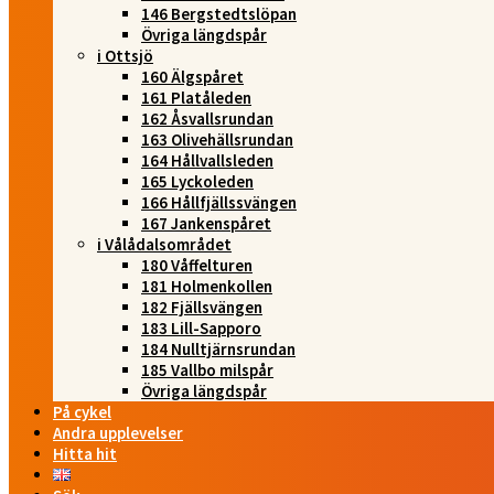
146 Bergstedtslöpan
Övriga längdspår
i Ottsjö
160 Älgspåret
161 Platåleden
162 Åsvallsrundan
163 Olivehällsrundan
164 Hållvallsleden
165 Lyckoleden
166 Hållfjällssvängen
167 Jankenspåret
i Vålådalsområdet
180 Våffelturen
181 Holmenkollen
182 Fjällsvängen
183 Lill-Sapporo
184 Nulltjärnsrundan
185 Vallbo milspår
Övriga längdspår
På cykel
Andra upplevelser
Hitta hit