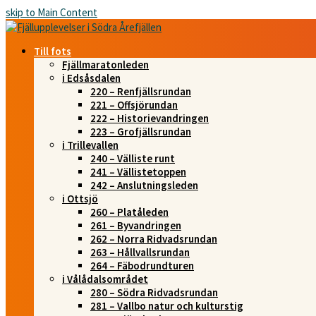
skip to Main Content
Till fots
Fjällmaratonleden
i Edsåsdalen
220 – Renfjällsrundan
221 – Offsjörundan
222 – Historievandringen
223 – Grofjällsrundan
i Trillevallen
240 – Välliste runt
241 – Vällistetoppen
242 – Anslutningsleden
i Ottsjö
260 – Platåleden
261 – Byvandringen
262 – Norra Ridvadsrundan
263 – Hållvallsrundan
264 – Fäbodrundturen
i Vålådalsområdet
280 – Södra Ridvadsrundan
281 – Vallbo natur och kulturstig