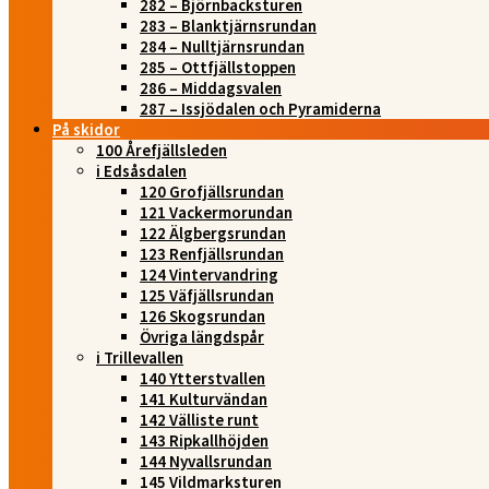
282 – Björnbacksturen
283 – Blanktjärnsrundan
284 – Nulltjärnsrundan
285 – Ottfjällstoppen
286 – Middagsvalen
287 – Issjödalen och Pyramiderna
På skidor
100 Årefjällsleden
i Edsåsdalen
120 Grofjällsrundan
121 Vackermorundan
122 Älgbergsrundan
123 Renfjällsrundan
124 Vintervandring
125 Väfjällsrundan
126 Skogsrundan
Övriga längdspår
i Trillevallen
140 Ytterstvallen
141 Kulturvändan
142 Välliste runt
143 Ripkallhöjden
144 Nyvallsrundan
145 Vildmarksturen