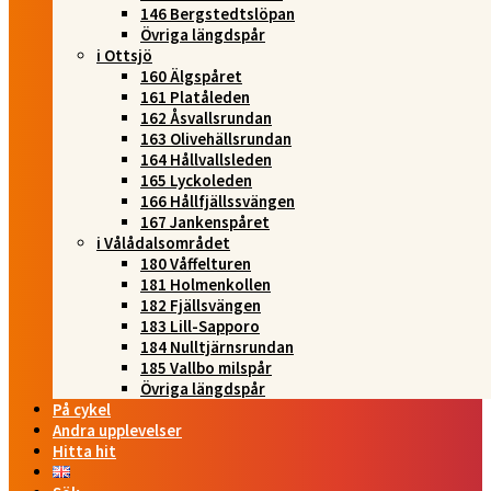
146 Bergstedtslöpan
Övriga längdspår
i Ottsjö
160 Älgspåret
161 Platåleden
162 Åsvallsrundan
163 Olivehällsrundan
164 Hållvallsleden
165 Lyckoleden
166 Hållfjällssvängen
167 Jankenspåret
i Vålådalsområdet
180 Våffelturen
181 Holmenkollen
182 Fjällsvängen
183 Lill-Sapporo
184 Nulltjärnsrundan
185 Vallbo milspår
Övriga längdspår
På cykel
Andra upplevelser
Hitta hit