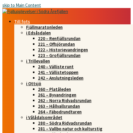
skip to Main Content
Till fots
Fjällmaratonleden
i Edsåsdalen
220 – Renfjällsrundan
221 – Offsjörundan
222 – Historievandringen
223 – Grofjällsrundan
i Trillevallen
240 – Välliste runt
241 – Vällistetoppen
242 – Anslutningsleden
i Ottsjö
260 – Platåleden
261 – Byvandringen
262 – Norra Ridvadsrundan
263 – Hållvallsrundan
264 – Fäbodrundturen
i Vålådalsområdet
280 – Södra Ridvadsrundan
281 – Vallbo natur och kulturstig