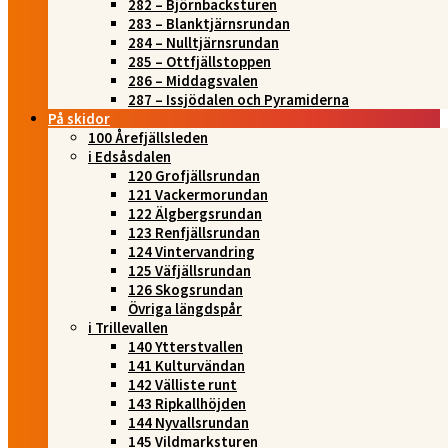
282 – Björnbacksturen
283 – Blanktjärnsrundan
284 – Nulltjärnsrundan
285 – Ottfjällstoppen
286 – Middagsvalen
287 – Issjödalen och Pyramiderna
På skidor
100 Årefjällsleden
i Edsåsdalen
120 Grofjällsrundan
121 Vackermorundan
122 Älgbergsrundan
123 Renfjällsrundan
124 Vintervandring
125 Väfjällsrundan
126 Skogsrundan
Övriga längdspår
i Trillevallen
140 Ytterstvallen
141 Kulturvändan
142 Välliste runt
143 Ripkallhöjden
144 Nyvallsrundan
145 Vildmarksturen