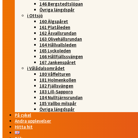
146 Bergstedtslöpan
Övriga längdspår
i Ottsjö
160 Älgspåret
161 Platåleden
162 Åsvallsrundan
163 Olivehällsrundan
164 Hållvallsleden
165 Lyckoleden
166 Hållfjällssvängen
167 Jankenspåret
i Vålådalsområdet
180 Våffelturen
181 Holmenkollen
182 Fjällsvängen
183 Lill-Sapporo
184 Nulltjärnsrundan
185 Vallbo milspår
Övriga längdspår
På cykel
Andra upplevelser
Hitta hit