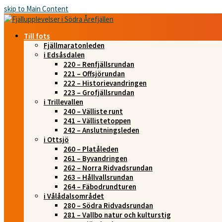
skip to Main Content
Till fots
Fjällmaratonleden
i Edsåsdalen
220 – Renfjällsrundan
221 – Offsjörundan
222 – Historievandringen
223 – Grofjällsrundan
i Trillevallen
240 – Välliste runt
241 – Vällistetoppen
242 – Anslutningsleden
i Ottsjö
260 – Platåleden
261 – Byvandringen
262 – Norra Ridvadsrundan
263 – Hållvallsrundan
264 – Fäbodrundturen
i Vålådalsområdet
280 – Södra Ridvadsrundan
281 – Vallbo natur och kulturstig