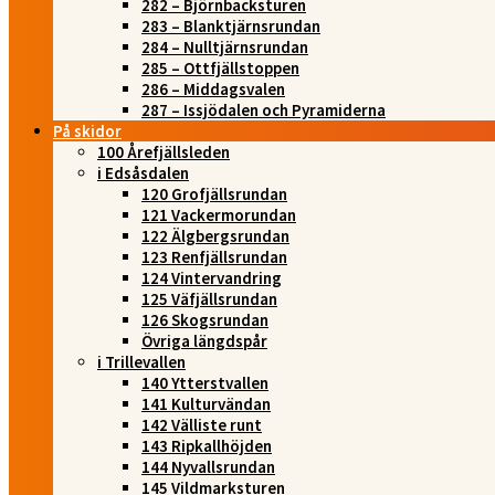
282 – Björnbacksturen
283 – Blanktjärnsrundan
284 – Nulltjärnsrundan
285 – Ottfjällstoppen
286 – Middagsvalen
287 – Issjödalen och Pyramiderna
På skidor
100 Årefjällsleden
i Edsåsdalen
120 Grofjällsrundan
121 Vackermorundan
122 Älgbergsrundan
123 Renfjällsrundan
124 Vintervandring
125 Väfjällsrundan
126 Skogsrundan
Övriga längdspår
i Trillevallen
140 Ytterstvallen
141 Kulturvändan
142 Välliste runt
143 Ripkallhöjden
144 Nyvallsrundan
145 Vildmarksturen