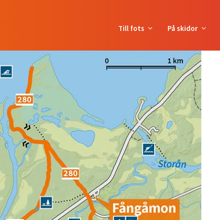
Till fots
På skidor